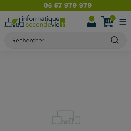
05 57 979 979
0