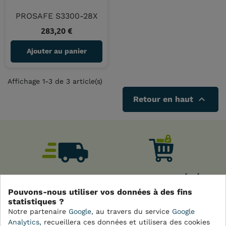
PROSAFE S3300-28X
283,20 €
Prix
Ajouter au panier
Affichage 1-3 de 3 article(s)

Retour en haut
LIVRAISON
PANIER PROTÉGÉ
EXPRESS
Pouvons-nous utiliser vos données à des fins
statistiques ?
Notre partenaire
Google,
au travers du service
Google
Analytics,
recueillera ces données et utilisera des cookies